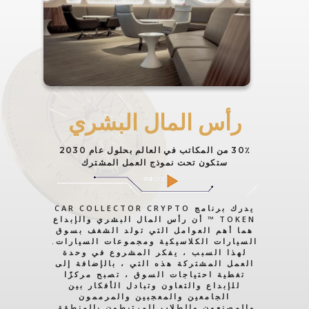
رأس المال البشري
30٪ من المكاتب في العالم بحلول عام 2030
ستكون تحت نموذج العمل المشترك
يدرك برنامج CAR COLLECTOR CRYPTO
TOKEN ™ أن رأس المال البشري والإبداع
هما أهم العوامل التي تولد الشغف بسوق
السيارات الكلاسيكية ومجموعات السيارات.
لهذا السبب ، يفكر المشروع في وحدة
العمل المشتركة هذه التي ، بالإضافة إلى
تغطية احتياجات السوق ، تصبح مركزًا
للإبداع والتعاون وتبادل الأفكار بين
الجامعين والمعجبين والمرممون
والمصنعون والطلاب المرتبطون بالمنطقة.