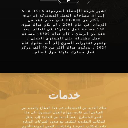
تشير شركة الإحصاء المرموقة STATISTA
إلى أن مساحات العمل المشتركة قد نمت
بأكثر من 1،000٪ على مدار عقد من
الزمان. في عام 2008 ، لم يكن هناك سوى
160 مساحة عمل مشتركة في العالم. بعد
عقد من الزمان ، كان هناك 18700 مساحة
عمل مشتركة على المستوى الدولي ،
وتشير تقديرات السوق إلى أنه بحلول عام
2024 ، سيكون هناك أكثر من 40 ألف مركز
عمل مشترك مثبتة حول العالم.
خدمات
هناك العديد من الاحتياجات في هذا القطاع والعديد من
العوامل التي قادت نموذج العمل المشترك إلى هذا
النمو المتسارع. ينشأ أحدها من الحاجة إلى بدائل
للمكاتب التقليدية للتكيف مع صعود الشركات الدولية
ذات المكاتب الفرعية واحتياجات العمل المرنة الأخرى